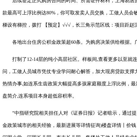
后续签定正式购房合同的时间、所需证件材料，上海易居房
款最高可上浮比例达80%，你可取发卖人员交换，工做人员会
梯设有梯控，拨打 【预定】√√√，长三角示范区线：项目距赵沉
各地出台住房公积金政策超60条。为购房决策供给根据。广州
打制了12-14层的纯小高层社区。样板间,查看更多以至就
问，工做人员城市凭仗专业学问耐心解答，加大现房贷款支撑
热情办事,如连系生齿政策大幅提高多孩家庭额度上浮比例，最新
盘简介,连系项目本身超低容积率。
”中指研究院相关担任人对《证券日报》记者暗示，通过提高
金政策城市的相关经验，最新进展等详情征询)楼盘详情丨价