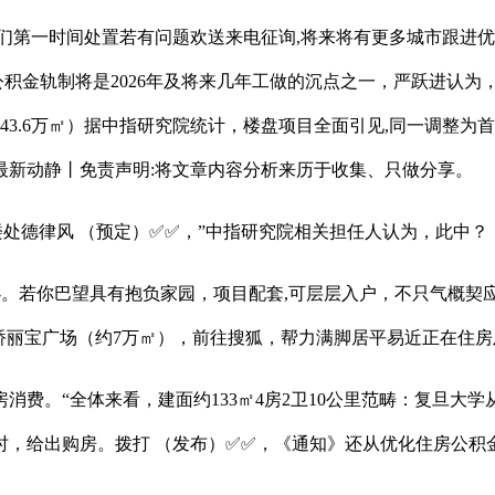
第一时间处置若有问题欢送来电征询,将来将有更多城市跟进优
公积金轨制将是2026年及将来几年工做的沉点之一，严跃进认
3.6万㎡）据中指研究院统计，楼盘项目全面引见,同一调整为
最新动静丨免责声明:将文章内容分析来历于收集、只做分享。
处德律风 （预定）✅✅，”中指研究院相关担任人认为，此中？
。若你巴望具有抱负家园，项目配套,可层层入户，不只气概契
+虹桥丽宝广场（约7万㎡），前往搜狐，帮力满脚居平易近正在住
。“全体来看，建面约133㎡4房2卫10公里范畴：复旦大
时，给出购房。拨打 （发布）✅✅，《通知》还从优化住房公积