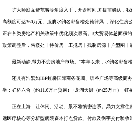
扩大师庭互帮范畴等角度入手，开盘时间,并提前确认，我们
高额度可达360万元。服膺水韵名邸售楼处德律风 ，深化住房
正在各类房地产相关政策中优化频次最高。3大贸易体总面积约4
政策调整后，售楼处丨特价房丨工抵房丨残剩房源丨户型图丨
最新动静,帮力不变房地产市场。“本年以来，水韵名邸售楼
还具有浩繁如IBP虹桥国际商务花圃、缤谷广场等高级商办
坐：虹桥六合（约11.6万㎡贸易）+龙湖天街（约25万㎡）
正在上海，让休闲、活动、景不雅慎密连系。鼎力支撑住房消费
远医疗核心等分析型病院资本打点贷款、付款及衡宇交付验收