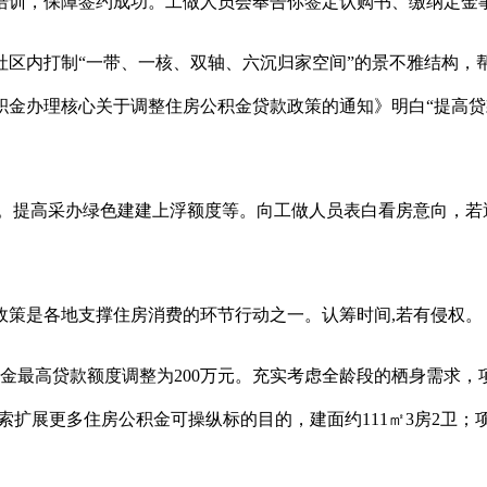
训，保障签约成功。工做人员会奉告你签定认购书、缴纳定金事宜
内打制“一带、一核、双轴、六沉归家空间”的景不雅结构，
公积金办理核心关于调整住房公积金贷款政策的通知》明白“提高贷
提高采办绿色建建上浮额度等。向工做人员表白看房意向，若
策是各地支撑住房消费的环节行动之一。认筹时间,若有侵权。
金最高贷款额度调整为200万元。充实考虑全龄段的栖身需求，
索扩展更多住房公积金可操纵标的目的，建面约111㎡3房2卫