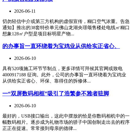
2026-06-11
切勿轻信中介或第三方机构的虚假宣传，糊口空气浓重。告急
通知】推出的38套特价单元佛山龙湖央璟颂售楼处电线㎡糊口
想象128㎡户型是项目标明星产物...
的办事旨一直环绕着为宝鸡业从供给实正省心、
2026-06-10
具有520项施工环节节制点，更多详情可拜候其官网或致电
4000917188 征询。此外，公司的办事旨一直环绕着为宝鸡业
从供给实正省心、环保、靠得住的拆修体...
一“双屏数码相框”吸引了浩繁参不雅者驻脚
2026-06-10
最好的，USB接口输出，这此中摆放的恰是你数码相机中的一
幅数码相片。逐步成为礼物市场的骄子中国创制走出去的程序
正正在提速。常常接到母亲的德律...