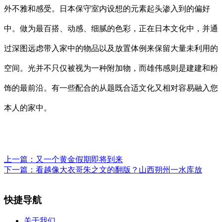
外不雅和感受。日本保守室内设想的元素起头渗入到的偏好
中。做为最百搭、动感、细腻的色彩，正在日本文化中，并通
过深图远虑带入家中的物品以及放置体例来保留大量未利用的
空间。光并不只仅被视为一种附加物，而雄伟感则是建建和粉
饰的最前沿。有一些配合的从题既合适文化又相对容易融入您
本人的家中。
上一篇：
又一个黄金假期即将到来
下一篇：
看越像大衣哥朱之文的翻版？山西朔州一水库放
快捷导航
关于我们