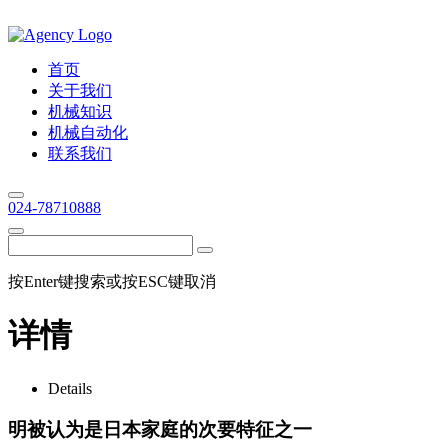
首页
关于我们
机械知识
机械自动化
联系我们
024-78710888
按Enter键搜索或按ESC键取消
详情
Details
明被认为是日本家庭的次要特征之一