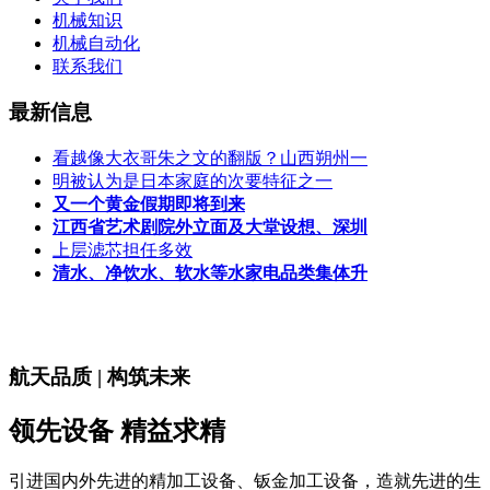
机械知识
机械自动化
联系我们
最新信息
看越像大衣哥朱之文的翻版？山西朔州一
明被认为是日本家庭的次要特征之一
又一个黄金假期即将到来
江西省艺术剧院外立面及大堂设想、深圳
上层滤芯担任多效
清水、净饮水、软水等水家电品类集体升
航天品质 | 构筑未来
领先设备 精益求精
引进国内外先进的精加工设备、钣金加工设备，造就先进的生