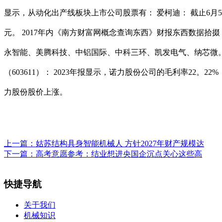
显示，从动化出产线板块上市公司股票有： 爱柯迪： 截止6月5日12时
元。 2017年内《南方财富网概念查询东西》财报东西数据拾
永智能、美腾科技、中铝国际、中科三环、凯发电气、纳芯微。 1
（603611）： 2023年报显示，诺力股份公司的毛利率22。2
力股份股价上涨。
上一篇：
姑苏结构具身智能机械人 方针2027年财产规模达
下一篇：
高考意愿参考：结业想进央国企沉点关心这些高
快捷导航
关于我们
机械知识