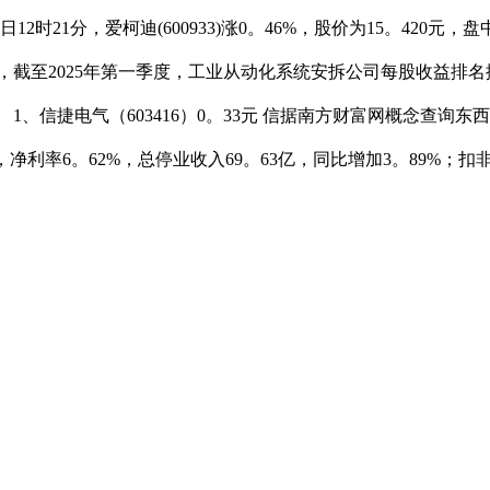
21分，爱柯迪(600933)涨0。46%，股价为15。420元，盘
掇，截至2025年第一季度，工业从动化系统安拆公司每股收益
、信捷电气（603416）0。33元 信据南方财富网概念查询东
2%，净利率6。62%，总停业收入69。63亿，同比增加3。89%；扣