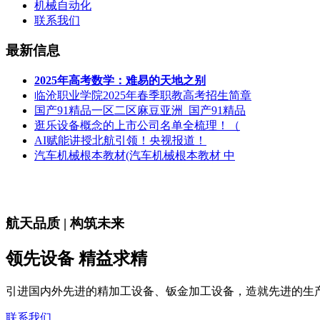
机械自动化
联系我们
最新信息
2025年高考数学：难易的天地之别
临沧职业学院2025年春季职教高考招生简章
国产91精品一区二区麻豆亚洲_国产91精品
逛乐设备概念的上市公司名单全梳理！（
AI赋能讲授北航引领！央视报道！
汽车机械根本教材(汽车机械根本教材 中
航天品质 | 构筑未来
领先设备 精益求精
引进国内外先进的精加工设备、钣金加工设备，造就先进的生
联系我们