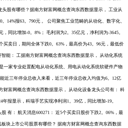
龙头股有哪些？据南方财富网概念查询东西数据显示， 工业从
。14%报63。790元 。 公司聚焦工业范畴的从动化、数字化、
同比增加-0。8%； 毛利润为2。35亿元，净利润为-3645。
买卖日，期间全体下跌0。63%，最高价为43。96元，最低价
。 雷赛智能： 工据南方财富网概念查询东西数据显示， 从动化系统
 公司是一家专业处置配电从动化系统、用电从动化系统软硬件产物
能近三年停业总收入来看，近三年停业总收入均值为6。12亿
据南方财富网概念查询东西数据显示， 从动化设备龙头公司有： 科
024年报显示，科瑞手艺实现净利润1。39亿，同比增加-19。
： 航天消息600271： 近5个买卖日股价下跌2。06%，最
化出产线板块上市公司股票有哪些？ 据南方财富网概念查询东西数据