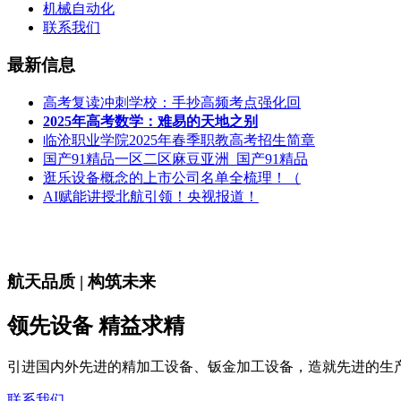
机械自动化
联系我们
最新信息
高考复读冲刺学校：手抄高频考点强化回
2025年高考数学：难易的天地之别
临沧职业学院2025年春季职教高考招生简章
国产91精品一区二区麻豆亚洲_国产91精品
逛乐设备概念的上市公司名单全梳理！（
AI赋能讲授北航引领！央视报道！
航天品质 | 构筑未来
领先设备 精益求精
引进国内外先进的精加工设备、钣金加工设备，造就先进的生
联系我们