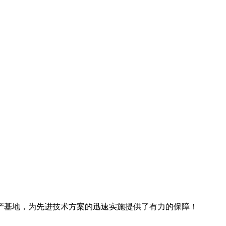
产基地，为先进技术方案的迅速实施提供了有力的保障！