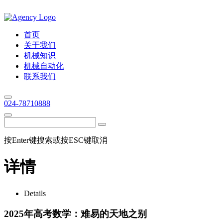
首页
关于我们
机械知识
机械自动化
联系我们
024-78710888
按Enter键搜索或按ESC键取消
详情
Details
2025年高考数学：难易的天地之别