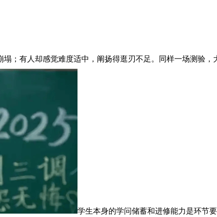
塌；有人却感觉难度适中，阐扬得逛刃不足。同样一场测验，
学生本身的学问储蓄和进修能力是环节要