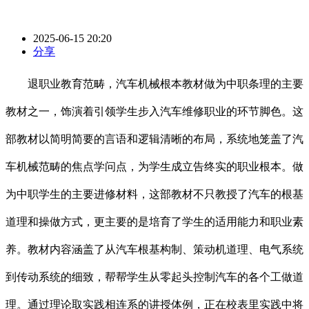
2025-06-15 20:20
分享
退职业教育范畴，汽车机械根本教材做为中职条理的主要
教材之一，饰演着引领学生步入汽车维修职业的环节脚色。这
部教材以简明简要的言语和逻辑清晰的布局，系统地笼盖了汽
车机械范畴的焦点学问点，为学生成立告终实的职业根本。做
为中职学生的主要进修材料，这部教材不只教授了汽车的根基
道理和操做方式，更主要的是培育了学生的适用能力和职业素
养。教材内容涵盖了从汽车根基构制、策动机道理、电气系统
到传动系统的细致，帮帮学生从零起头控制汽车的各个工做道
理。通过理论取实践相连系的讲授体例，正在校表里实践中将