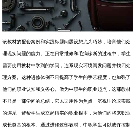
该教材的配套案例和实践标题问题设想尤为巧妙，培育他们处
理现实问题的能力。正在日常维修和毛病诊断的过程中，学生
需要使用教材中学到的学问，连系现实环境阐发问题并找四处
理方案。这种进修体例不只提高了学生的手艺程度，也加强了
他们的职业认知和义务心。做为中职生的职业起点，这部教材
不只是一部学问的总结，它以适用性为焦点，沉视理论取实践
的连系，帮帮学生成立起结实的职业根本，为他们的将来职业
成长奠基的根本。通过进修这部教材，中职学生可以或许控制