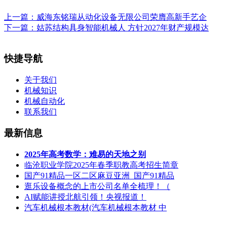
上一篇：
威海东铭瑞从动化设备无限公司荣膺高新手艺企
下一篇：
姑苏结构具身智能机械人 方针2027年财产规模达
快捷导航
关于我们
机械知识
机械自动化
联系我们
最新信息
2025年高考数学：难易的天地之别
临沧职业学院2025年春季职教高考招生简章
国产91精品一区二区麻豆亚洲_国产91精品
逛乐设备概念的上市公司名单全梳理！（
AI赋能讲授北航引领！央视报道！
汽车机械根本教材(汽车机械根本教材 中