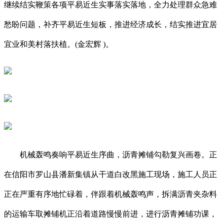
继续结实鞭策各项平易近生实事落实落地，全力处理群众急难
愁盼问题，补齐平易近生短板，推进经济成长，结实推进宜居
宜业和美村落扶植。(金宏辉 )。
机械轰鸣奏响平易近生序曲，沥青摊铺勾勒复兴画卷。正
在信阳市罗山县潘新集镇从干道白改黑施工现场，施工人员正
正在严重有序地忙碌着，伴跟着机械轰鸣声，拆满沥青夹杂料
的运输车取摊铺机正沿着道路慢慢前进，进行沥青摊铺功课，