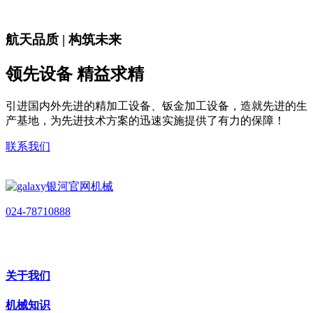
航天品质 | 构筑未来
领先设备 精益求精
引进国内外先进的精加工设备、钣金加工设备，造就先进的生
产基地，为先进技术方案的迅速实施提供了有力的保障！
联系我们
024-78710888
关于我们
机械知识