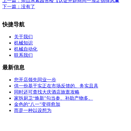
上一篇：
佘山东紫园售楼【认证开辟商同一预定德律风☎
下一篇：没有了
快捷导航
关于我们
机械知识
机械自动化
联系我们
最新信息
您开店领先同业一步
供一份基于实正在市场反馈的、务实且具
同时还可查找大庆酒店旅逛攻略
家拆厨卫“焕新”勾当参、补助产物多、
金色的“八一”变得愈加
而是一种以设想为