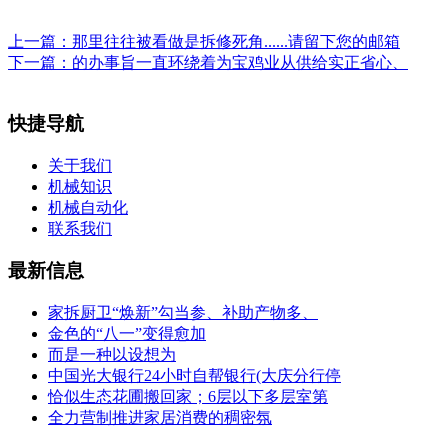
上一篇：
那里往往被看做是拆修死角......请留下您的邮箱
下一篇：
的办事旨一直环绕着为宝鸡业从供给实正省心、
快捷导航
关于我们
机械知识
机械自动化
联系我们
最新信息
家拆厨卫“焕新”勾当参、补助产物多、
金色的“八一”变得愈加
而是一种以设想为
中国光大银行24小时自帮银行(大庆分行停
恰似生态花圃搬回家；6层以下多层室第
全力营制推进家居消费的稠密氛