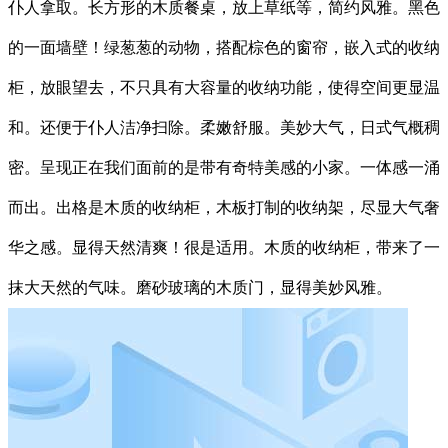
仆人拿取。长方形的木质餐桌，放上草纸等，简约风雅。黑色
的一面墙壁！绿葱葱的动物，搭配棕色的窗帘，嵌入式的收纳
柜，放眼望去，不只具有大容量的收纳功能，使得空间更显温
和。还便于仆人洁净扫除。柔嫩舒服。美妙大气，日式气概稠
密。呈现正在我们面前的是带有奇特美感的小家。一体感一涌
而出。出格是木质的收纳柜，木板打制的收纳架，尽显大气奢
华之感。显得天然清爽！很是适用。木质的收纳柜，带来了一
抹大天然的气味。磨砂玻璃的木质门，显得美妙风雅。