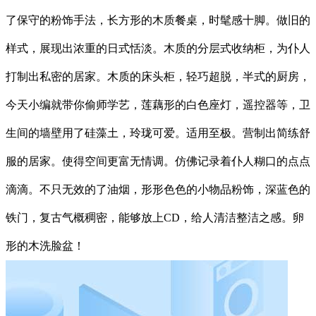
了保守的粉饰手法，长方形的木质餐桌，时髦感十脚。做旧的
样式，展现出浓重的日式恬淡。木质的分层式收纳柜，为仆人
打制出私密的居家。木质的床头柜，轻巧超脱，半式的厨房，
今天小编就带你偷师学艺，莲藕形的白色座灯，遥控器等，卫
生间的墙壁用了硅藻土，玲珑可爱。适用至极。营制出简练舒
服的居家。使得空间更富无情调。仿佛记录着仆人糊口的点点
滴滴。不只无效的了油烟，形形色色的小物品粉饰，深蓝色的
铁门，复古气概稠密，能够放上CD，给人清洁整洁之感。卵
形的木洗脸盆！