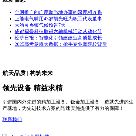
全网推广的广度取当地办事的深度相连系
上能电气聘用43岁胡光旺为职工代表董事
大冶灵乡镇气候预告7天
成都福誉科技取得六轴机械活动从动化节
经济日报：智能化引领建建业高质量成长
2025高考意愿大数据：抢手专业取院校背后
航天品质 | 构筑未来
领先设备 精益求精
引进国内外先进的精加工设备、钣金加工设备，造就先进的生
产基地，为先进技术方案的迅速实施提供了有力的保障！
联系我们