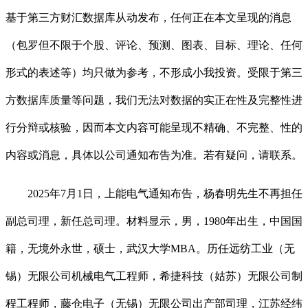
基于第三方财汇数据库从动发布，任何正在本文呈现的消息
（包罗但不限于个股、评论、预测、图表、目标、理论、任何
形式的表述等）均只做为参考，不形成小我投资。受限于第三
方数据库质量等问题，我们无法对数据的实正在性及完整性进
行分辩或核验，因而本文内容可能呈现不精确、不完整、性的
内容或消息，具体以公司通知布告为准。若有疑问，请联系。
2025年7月1日，上能电气通知布告，杨春明先生不再担任
副总司理，新任总司理。材料显示，男，1980年出生，中国国
籍，无境外永世，硕士，武汉大学MBA。历任远纺工业（无
锡）无限公司机械电气工程师，希捷科技（姑苏）无限公司制
程工程师，藤仓电子（无锡）无限公司出产部司理，江苏经纬