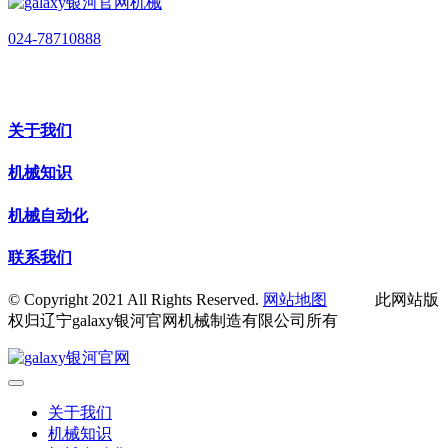
024-78710888
关于我们
机械知识
机械自动化
联系我们
© Copyright 2021 All Rights Reserved.
网站地图
此网站版
权归辽宁galaxy银河官网机械制造有限公司所有
关于我们
机械知识