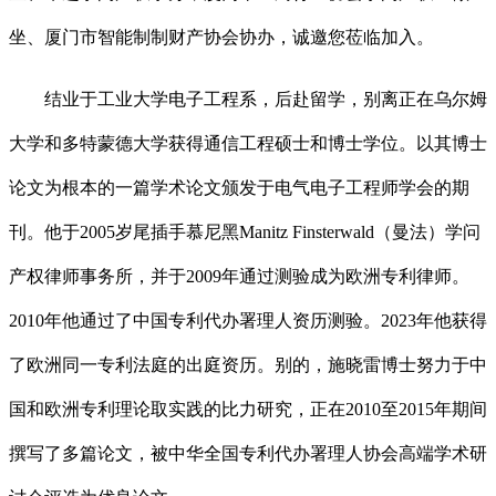
坐、厦门市智能制制财产协会协办，诚邀您莅临加入。
结业于工业大学电子工程系，后赴留学，别离正在乌尔姆
大学和多特蒙德大学获得通信工程硕士和博士学位。以其博士
论文为根本的一篇学术论文颁发于电气电子工程师学会的期
刊。他于2005岁尾插手慕尼黑Manitz Finsterwald（曼法）学问
产权律师事务所，并于2009年通过测验成为欧洲专利律师。
2010年他通过了中国专利代办署理人资历测验。2023年他获得
了欧洲同一专利法庭的出庭资历。别的，施晓雷博士努力于中
国和欧洲专利理论取实践的比力研究，正在2010至2015年期间
撰写了多篇论文，被中华全国专利代办署理人协会高端学术研