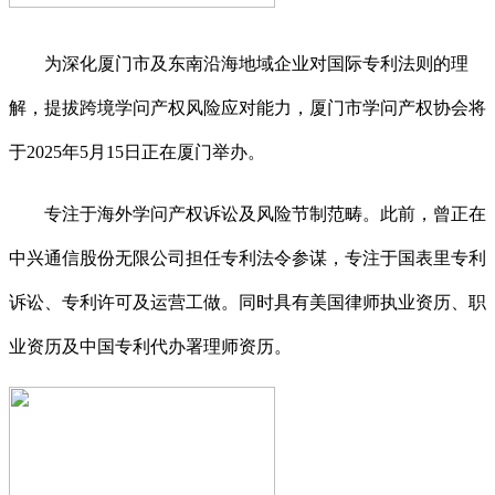
为深化厦门市及东南沿海地域企业对国际专利法则的理
解，提拔跨境学问产权风险应对能力，厦门市学问产权协会将
于2025年5月15日正在厦门举办。
专注于海外学问产权诉讼及风险节制范畴。此前，曾正在
中兴通信股份无限公司担任专利法令参谋，专注于国表里专利
诉讼、专利许可及运营工做。同时具有美国律师执业资历、职
业资历及中国专利代办署理师资历。