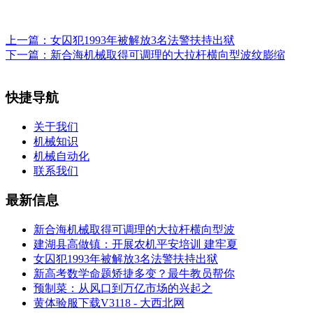
上一篇：
女囚犯1993年被解放3名法警扶持出狱
下一篇：
新合海机械取得可调理的大拉杆横向型波纹膨缩
快捷导航
关于我们
机械知识
机械自动化
联系我们
最新信息
新合海机械取得可调理的大拉杆横向型波
建湖县高做镇：开展农机平安培训 建牢夏
女囚犯1993年被解放3名法警扶持出狱
新高考数学命题矫捷多变？最牛教员帮你
预制菜：从风口到万亿市场的兴起之
黄体验服下载V3118 - 大西北网