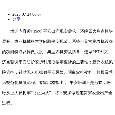
2025-07-24 06:07
分享
培训内容紧扣农机平安出产现实需求，环绕四大焦点模块
展开。农业机械根本学问取平安规范，系统引见常见农机设备
的功能特点及操做尺度；典型农机变乱防备，连系PPT图文，
沉点强调平安防护安拆利用取按期查抄的主要性；新兴农机风
险管控，针对无人机操做平安风险、明白农机变乱、救援及善
后规范化操做流程。专家出格指出，“平安培训不是形式，呼
吁从业人员树牢“防止为从”，将平安操做规范贯穿农业出产全
过程。