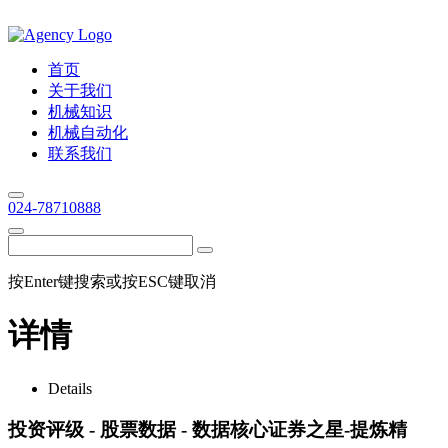
首页
关于我们
机械知识
机械自动化
联系我们
024-78710888
按Enter键搜索或按ESC键取消
详情
Details
投资评级 - 股票数据 - 数据核心证券之星-提炼精