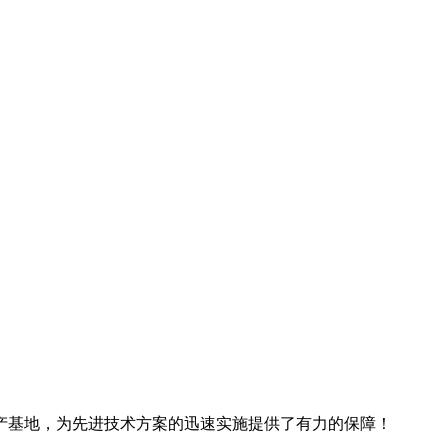
产基地，为先进技术方案的迅速实施提供了有力的保障！