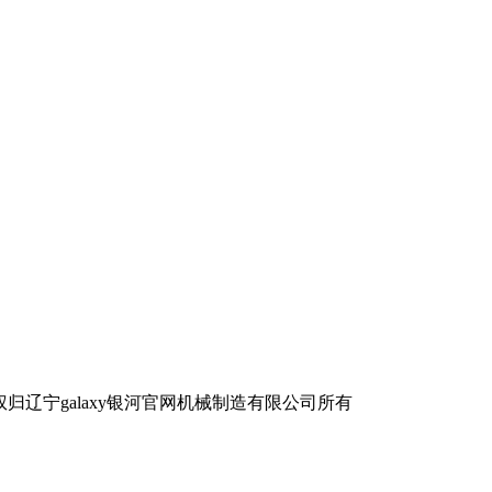
宁galaxy银河官网机械制造有限公司所有