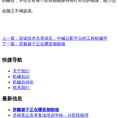
的融合，学生正在每个阶段都能获得有针对性的锻炼，能力也
会随之不竭提高。
上一篇：
提拔技术共享洞见：中械云配平台的工程机械学
下一篇：
穿戴裙子正在哪里都能做
快捷导航
关于我们
机械知识
机械自动化
联系我们
最新信息
穿戴裙子正在哪里都能做
济南章丘高考复读培训学校：分阶段梳理