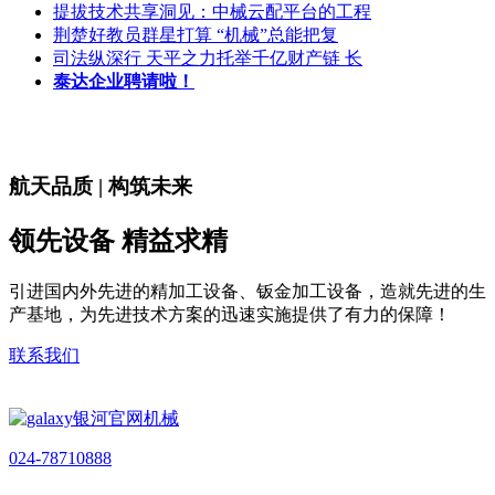
提拔技术共享洞见：中械云配平台的工程
荆楚好教员群星打算 “机械”总能把复
司法纵深行 天平之力托举千亿财产链 长
泰达企业聘请啦！
航天品质 | 构筑未来
领先设备 精益求精
引进国内外先进的精加工设备、钣金加工设备，造就先进的生
产基地，为先进技术方案的迅速实施提供了有力的保障！
联系我们
024-78710888