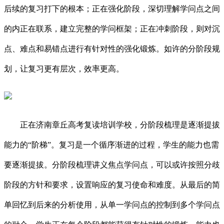
后续的复习打下的根本；正在强化阶段，深切理解学问点之间
的内正在联系，建立完整的学问框架；正在冲刺阶段，则对沉
点、难点和易错点进行有针对性的强化锻炼。如许的分阶段规
划，让复习更有层次，效率更高。
正在济南章丘高考复读培训学校，分阶段梳理是逐渐提拔
能力的“阶梯”。复习是一个循序渐进的过程，学生的能力也需
要逐渐提拔。分阶段梳理讲义焦点学问点，可以或许按照分歧
阶段的方针和要求，设置响应的复习使命和难度。从最后的简
单回忆到后来的分析使用，从单一学问点的控制到多个学问点