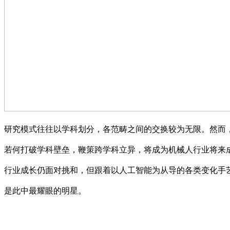
研究模式往往以学科划分，各范畴之间的交换较为无限。然而
若何打破学科壁垒，鞭策跨学科立异，将成为机械人行业将来
行业成长仍面对挑和，但跟着以人工智能为从导的各类变化手
是此中最耀眼的明星。