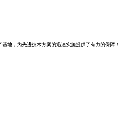
产基地，为先进技术方案的迅速实施提供了有力的保障！