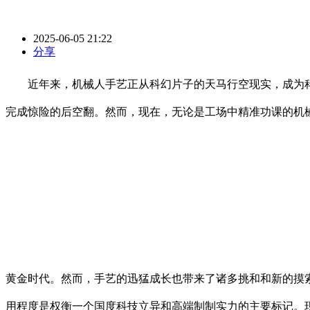
2025-06-05 21:22
分享
近年来，机械人手艺正从科幻片子的天马行空现实，成为科
完成惊险的后空翻。然而，现在，无论是工场中精准功课的机
黄金时代。然而，手艺的迅猛成长也带来了诸多挑和和新的摸
用程度是权衡一个国度科技立异和高端制制实力的主要标记。