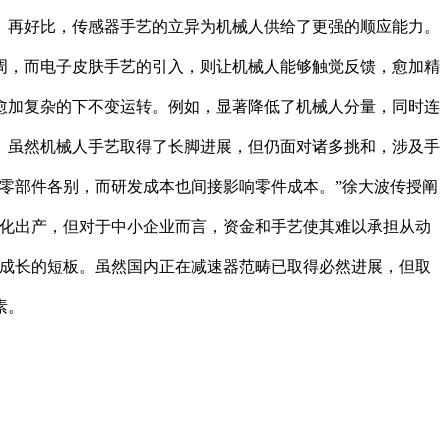
。再好比，传感器手艺的立异为机械人供给了更强的顺应能力。
周，而电子皮肤手艺的引入，则让机械人能够触觉反馈，愈加精
愈加复杂的下不变运转。例如，显著降低了机械人分量，同时连
。虽然机械人手艺取得了长脚进展，但仍面对诸多挑和，涉及手
零部件各别，而研发成本也间接影响零件成本。”徐大波传授阐
动化出产，但对于中小企业而言，资金和手艺使其难以承担从动
业成长的短板。虽然国内正在减速器范畴已取得必然进展，但取
素。