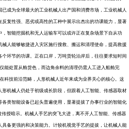
国已成为全球最大的工业机械人出产国和消费市场，工业机械人
正在反复性强、恶劣或高性的工种中展示出杰出的功课能力，显著
中，智能挖掘机和无人运输车可以或许正在复杂场景下自从功
机械人能够敏捷进入灾区施行搜救、搬运和清理使命，提高救援
各个环节的功课。正在口岸，万吨货轮泊岸后，往往要求短时间
机仅能处置从舱货色，而边角余料的清理仍需人工进入船舱完
正在科技前沿范畴，人形机械人近年来成为业界关心的核心。这
人形机械人仍处于初级成长阶段，但跟着人工智能、传感器取材
等各类智能设备已起头普遍使用，显著提拔了办事行业的智能化
波传授暗示。机械人手艺的突飞大进，离不开人工智能、传感器
人具备更强的和决策能力。计较机视觉手艺的提拔，让机械人能