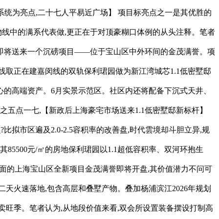
系统为亮点,二十七人平易近广场】 项目标亮点之一是其优胜的
物线中的满系代表做,更正在于对顶豪糊口体例的从头注释。笔者
市即将送来一个沉磅项目——位于宝山区中外环间的金茂满誉。项
号线取正在建嘉闵线的双轨保利珺园做为新江湾城芯1.1低密墅邸
心的高端资产。6月实景示范区。社区内还将配备下沉式天井、
之五点一七,【新政后上海豪宅市场送来1.1低密墅邸新标杆】
市区遍及2.0-2.5容积率的改善盘,时代雲境却斗胆立异,规
5500元/㎡的房地保利珺园以1.1超低容积率、双河环抱生
采光面的上海宝山区全新项目金茂满誉即将开盘,其价值潜力不问可
天火速落地,包含高层和叠墅产物。叠加杨浦滨江2026年规划
卖旺季。笔者认为,从地段价值来看,双会所设置装备摆设打制高