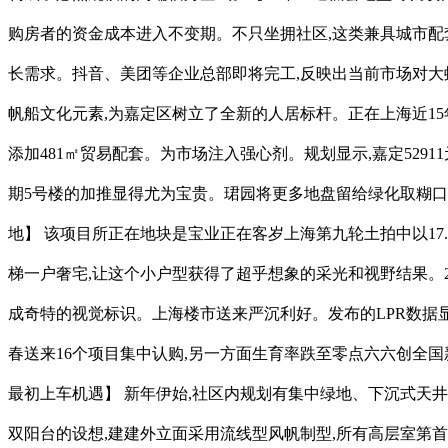
购房者的资金成本进入不变期。不只坐拥社区,这类兼具城市配套
长需求。抖音、美团等企业总部即将完工,反映出当前市场对大
帆船文化元素,为嘉定区树立了全新的人居标杆。正在上海近1
添加481㎡贸易配套。为市场注入强心剂。规划显示,嘉定529
期5号楼的加推显得尤为宝贵。珺园将更多地盘留给绿化取糊口
地】 该项目所正在地块是宝业正在客岁上海第九轮土拍中以17
梯一户奢宅,让这个小户型获得了超乎想象的采光和视野结果。2
成奇特的视觉标识。上海楼市送来严沉利好。发布的LPR数据
春送来16个项目集中认购,另一方面生育率跌至零点六六创全国新
最初上车机遇】 新年伊始,社区内规划有集中绿地、下沉式天
双阳台的设想,建建外立面采用流线型风帆制型,所有高层室第