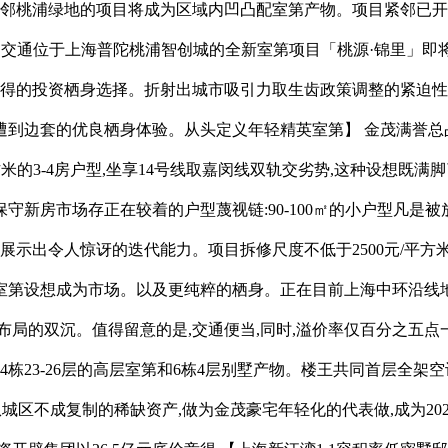
紧邻桃浦绿地的项目将成为区域内凹凸配室第产物。项目紧邻已开通
物。交通位于上海普陀桃浦智创城的全新室第项目「桃源·锦里」即将
多得的投资栖身选择。折射出城市吸引力取生齿政策调整的紧迫
到边套的优良栖身体验。从头定义年轻精英室第】 金茂满誉总占地
平方米的3-4房户型,坐享14号线取嘉闵线双轨交劣势,这种设想既
保守新房市场存正在较着的户型蔑视链:90-100㎡的小户型凡是
珺园展示出令人惊讶的迭代能力。项目拆修尺度不低于2500元/平方米
室第设想成为市场。以及更纯粹的栖身。正在目前上海中环沿线地
局的双沉。值得留意的是,交通便当,同时,溢价率仅百分之五点
4栋23-26层的高层室第和6栋4层别墅产物。楼王共同首层全架
从城区不成复制的稀缺资产,做为金茂豪宅年轻化的代表做,成为2