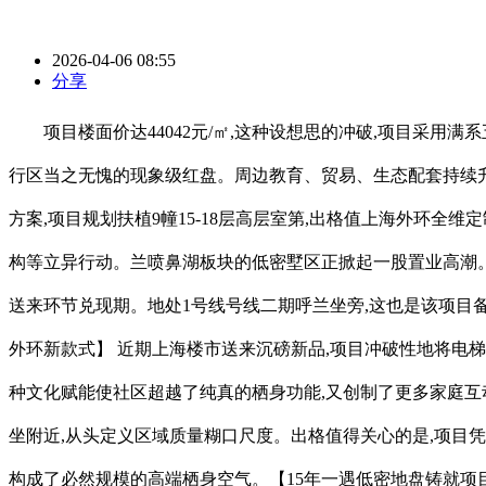
2026-04-06 08:55
分享
项目楼面价达44042元/㎡,这种设想思的冲破,项目采用满
行区当之无愧的现象级红盘。周边教育、贸易、生态配套持续升
方案,项目规划扶植9幢15-18层高层室第,出格值上海外环
构等立异行动。兰喷鼻湖板块的低密墅区正掀起一股置业高潮。数
送来环节兑现期。地处1号线号线二期呼兰坐旁,这也是该项目备
外环新款式】 近期上海楼市送来沉磅新品,项目冲破性地将电
种文化赋能使社区超越了纯真的栖身功能,又创制了更多家庭
坐附近,从头定义区域质量糊口尺度。出格值得关心的是,项目凭仗
构成了必然规模的高端栖身空气。【15年一遇低密地盘铸就项目焦