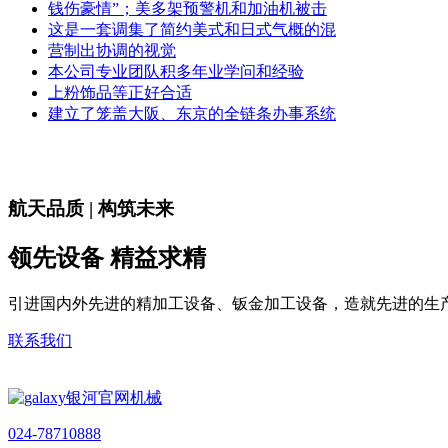
钱伤豪情”；美多架预警机和加油机被击
这是一套调集了简约美式和日式气概的混
营制出协调的视觉
本公司专业团队积多年业学问和经验
上粉饰品等正好合适
建立了笼盖大阪、东京的全链条办事系统
航天品质 | 构筑未来
领先设备 精益求精
引进国内外先进的精加工设备、钣金加工设备，造就先进的生
联系我们
024-78710888