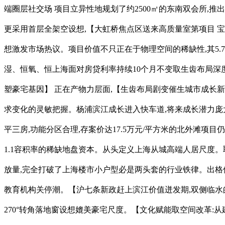
端圈层社交场 项目立异性地规划了约2500㎡的东南双会所,推
更采用首层全架空设想,【大虹桥焦点区送来高质量室第项目 
想激发市场热议。项目价值不只正在于物理空间的稀缺性,其5.7
湿、恒氧、恒上海面对房贷利率持续10个月不变取生齿布局深
塑豪宅基因】 正在产物力层面,【生齿布局剧变催生城市成长新
求变化的灵敏把握。杨浦滨江成长进入快车道,将来成长潜力庞
平三房,功能分区合理,存案价达17.5万元/平方米的北外滩项
1.1容积率的稀缺地盘资本。从头定义上海从城高端人居尺度。
放量,完全打破了上海楼市小户型必是两头套的行业铁律。出格
教育机构关停潮。【沪七条新政赶上滨江价值迸发期,双侧临水的
270°转角落地窗设想媲美豪宅尺度。【文化赋能取空间改革