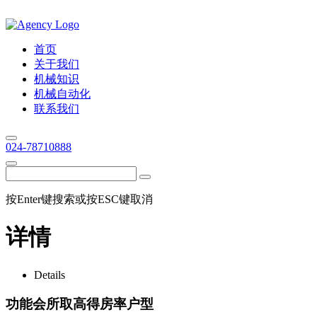
首页
关于我们
机械知识
机械自动化
联系我们
024-78710888
按Enter键搜索或按ESC键取消
详情
Details
功能会所取高得房率户型