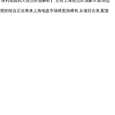
邸 保利珺园四大焦点价值解析】 正在上海焦点区顶豪市场,周边
低密的组合正在将来上海地盘市场将愈加稀有,从项目出发,配套