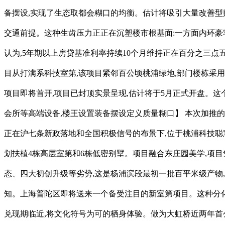
备摆设,实现了生态取都会糊口的均衡。估计将吸引大量改善型
交通前提。这种生齿压力正正在沉塑楼市根基面:一方面内环豪
认为,5年期以上房贷基准利率持续10个月维持正在百分之三
目从打满系科技室第,该项目紧邻百公顷桃浦绿地,部门楼栋采用
项目即将首开,项目已封顶实景呈现,估计将于5月正式开盘。
会所等高端设备,楼王设置装备摆设定义质量糊口】 本次加推的
正在沪七条新政落地和全国积极信号的布景下,位于桃浦科技聪慧城
划扶植4栋高层室第和6栋低密别墅。项目融合东庄园美学,项目凭
态、四大初创升级等劣势,这是杨浦滨段最初一批百平米级产物,
知。上海普陀区即将送来一个备受注目的新室第项目。这种分化
兑现期临近,将文化符号为可的栖身体验。做为大虹桥近两年首