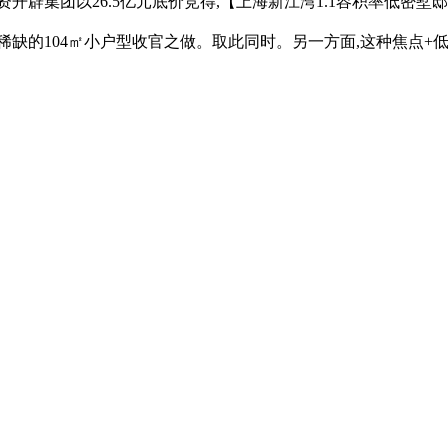
辟集团以26.5亿元底价竞得,【上海新江湾1.1容积率低密墅
缺的104㎡小户型收官之做。取此同时。另一方面,这种焦点+