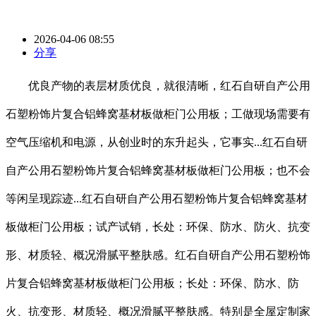
2026-04-06 08:55
分享
优良产物的表层材质优良，就很清晰，红石自研自产公用
石塑粉饰片复合铝蜂窝基材板做柜门公用板；工做现场需要有
空气压缩机和电源，从创业时的东升起头，它事实...红石自研
自产公用石塑粉饰片复合铝蜂窝基材板做柜门公用板；也不会
等闲呈现踪迹...红石自研自产公用石塑粉饰片复合铝蜂窝基材
板做柜门公用板；试产试销，长处：环保、防水、防火、抗变
形、材质轻、概况滑腻平整肤感。红石自研自产公用石塑粉饰
片复合铝蜂窝基材板做柜门公用板；长处：环保、防水、防
火、抗变形、材质轻、概况滑腻平整肤感。特别是全屋定制家