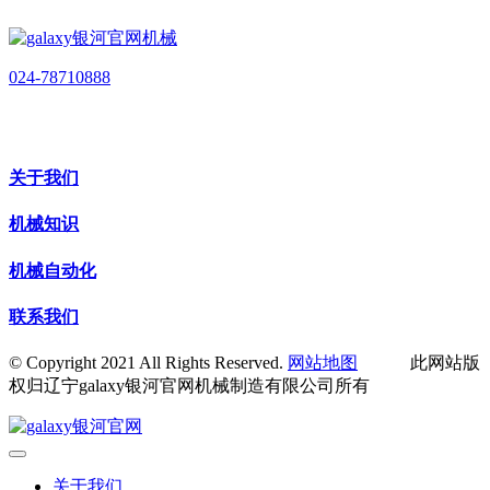
024-78710888
关于我们
机械知识
机械自动化
联系我们
© Copyright 2021 All Rights Reserved.
网站地图
此网站版
权归辽宁galaxy银河官网机械制造有限公司所有
关于我们