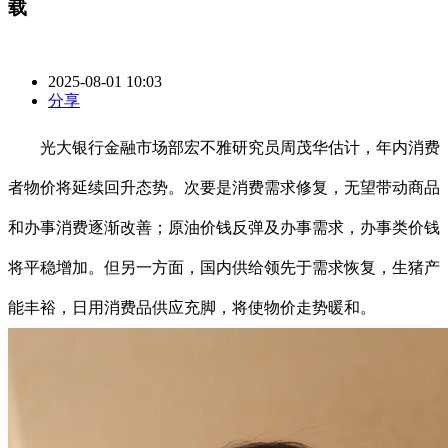
载
2025-08-01 10:03
分享
光大银行金融市场部宏不雅研究员周茂华估计，年内消费
者物价将延续回升态势。次要是消费需求修复，无望带动商品
和办事消费逐渐改善；原油价钱反弹及办事需求，办事类价钱
将平稳增加。但另一方面，国内供给领先于需求恢复，生猪产
能丰裕，日用消费品供应充脚，将使物价走势暖和。