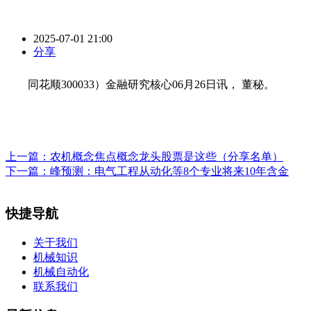
2025-07-01 21:00
分享
同花顺300033）金融研究核心06月26日讯， 董秘。
上一篇：
农机概念焦点概念龙头股票是这些（分享名单）
下一篇：
峰预测：电气工程从动化等8个专业将来10年含金
快捷导航
关于我们
机械知识
机械自动化
联系我们