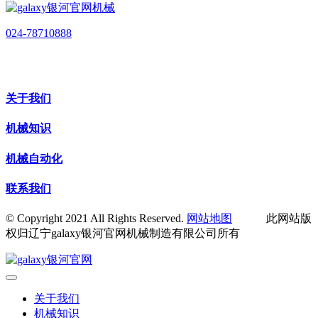
024-78710888
关于我们
机械知识
机械自动化
联系我们
© Copyright 2021 All Rights Reserved.
网站地图
此网站版
权归辽宁galaxy银河官网机械制造有限公司所有
关于我们
机械知识