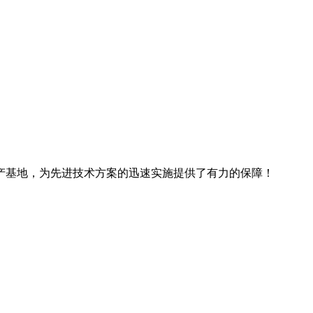
产基地，为先进技术方案的迅速实施提供了有力的保障！