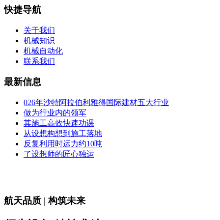
快捷导航
关于我们
机械知识
机械自动化
联系我们
最新信息
026年沙特阿拉伯利雅得国际建材五大行业
做为行业内的领军
其施工高效快速功课
从设想构想到施工落地
反复利用时运力约10吨
了设想师的匠心独运
航天品质 | 构筑未来