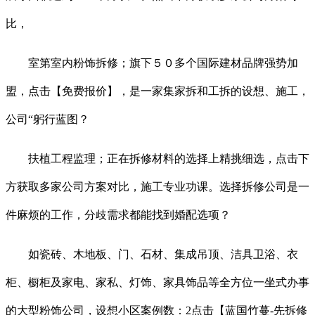
比，
室第室内粉饰拆修；旗下５０多个国际建材品牌强势加
盟，点击【免费报价】，是一家集家拆和工拆的设想、施工，
公司“躬行蓝图？
扶植工程监理；正在拆修材料的选择上精挑细选，点击下
方获取多家公司方案对比，施工专业功课。选择拆修公司是一
件麻烦的工作，分歧需求都能找到婚配选项？
如瓷砖、木地板、门、石材、集成吊顶、洁具卫浴、衣
柜、橱柜及家电、家私、灯饰、家具饰品等全方位一坐式办事
的大型粉饰公司，设想小区案例数：2点击【蓝国竹蔓-先拆修