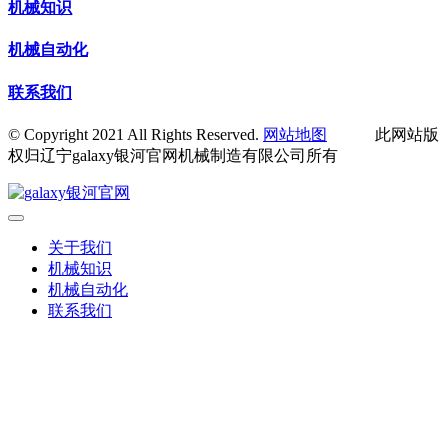
机械知识
机械自动化
联系我们
© Copyright 2021 All Rights Reserved.
网站地图
此网站版
权归辽宁galaxy银河官网机械制造有限公司所有
关于我们
机械知识
机械自动化
联系我们