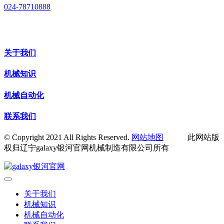
024-78710888
关于我们
机械知识
机械自动化
联系我们
© Copyright 2021 All Rights Reserved.
网站地图
此网站版
权归辽宁galaxy银河官网机械制造有限公司所有
关于我们
机械知识
机械自动化