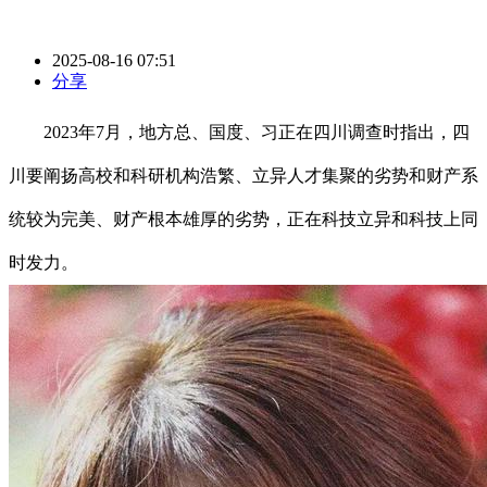
2025-08-16 07:51
分享
2023年7月，地方总、国度、习正在四川调查时指出，四
川要阐扬高校和科研机构浩繁、立异人才集聚的劣势和财产系
统较为完美、财产根本雄厚的劣势，正在科技立异和科技上同
时发力。