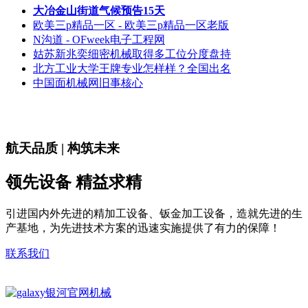
大冶金山街道气候预告15天
欧美三p精品一区 - 欧美三p精品一区老版
N沟道 - OFweek电子工程网
姑苏新兆奕细密机械取得多工位分度盘持
北方工业大学王牌专业怎样样？全国出名
中国面机械网旧事核心
航天品质 | 构筑未来
领先设备 精益求精
引进国内外先进的精加工设备、钣金加工设备，造就先进的生
产基地，为先进技术方案的迅速实施提供了有力的保障！
联系我们