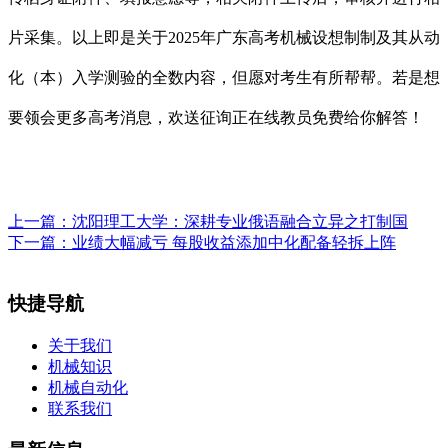
片采集。以上即是关于2025年广东高考机械设想制制及其从动
化（本）入学测验的全数内容，但愿对考生有所帮帮。若是想
要领会更多高考消息，欢送征询正在线教员免费给你解答！
上一篇：
沈阳理工大学：深耕专业俄语融合立异之打制国
下一篇：
业绩大幅减亏 每股收益添加中化配备轻拆上阵
快捷导航
关于我们
机械知识
机械自动化
联系我们