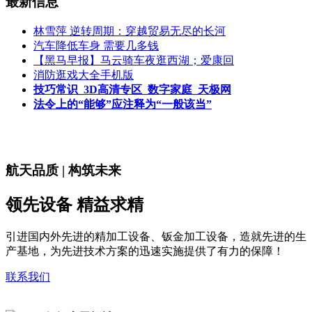
最新信息
林雪萍 逆转周期：穿越贸易无尽的长河
汽车降低车身 需要几多钱
【黑马早报】马云骑车夜逛西湖；爱康回
消防逛戏大全手机版
技巧常识_3D高清专区_数字家庭_天极网
法令上的“能够”应注释为“一般该当”
航天品质 | 构筑未来
领先设备 精益求精
引进国内外先进的精加工设备、钣金加工设备，造就先进的生
产基地，为先进技术方案的迅速实施提供了有力的保障！
联系我们