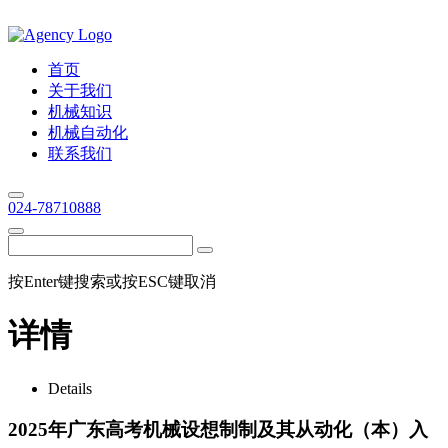
首页
关于我们
机械知识
机械自动化
联系我们
024-78710888
按Enter键搜索或按ESC键取消
详情
Details
2025年广东高考机械设想制制及其从动化（本）入