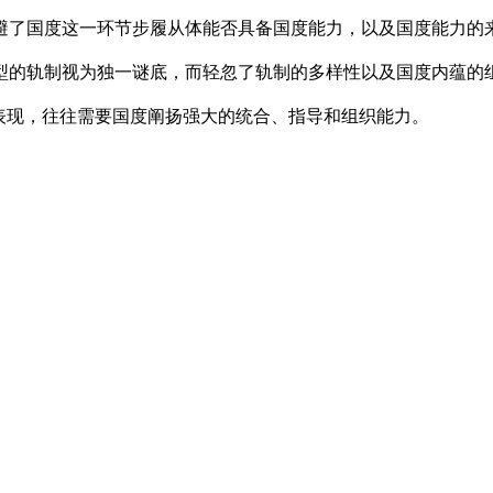
国度这一环节步履从体能否具备国度能力，以及国度能力的来
型的轨制视为独一谜底，而轻忽了轨制的多样性以及国度内蕴的
表现，往往需要国度阐扬强大的统合、指导和组织能力。