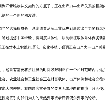
回到汗青唯物从义如许的方底子，正在出产力—出产关系的框架
机制的一个新的阐发进。
当的选择取成长，系统调查从沉工业优先到新质出产力的持续推
：通过提炼中国经验，将国度从体性、轨制特征取体系体例劣势
表现正在对本土实践的理论。它化移植，强调正在出产力—出产关
起首有需要将所注释的时间段限制正在一个相对范畴内，这是
社会、农业社会和工业社会正在财富载体、出产体例和社会交往
在庞大的差别。将国度穷富分野的要素无限地向前推演，只会使
定性谜底引向我们为力的天然要素或者汗青偶尔要素的论断。