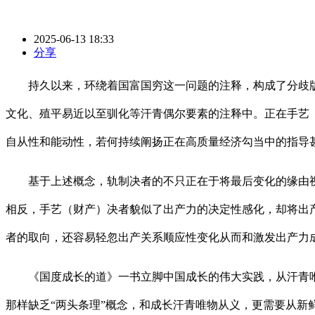
2025-06-13 18:33
分享
持久以来，环绕着国富国穷这一问题的注释，构成了分歧版
文化、殖平易近以至驯化等汗青偶尔要素的注释中。正在手艺
自从性和能动性，若何持续阐扬正在高质量经济勾当中的指导
基于上述概念，轨制决者的不只正在于将最后变化的缘由视为
相反，手艺（财产）决者貌似了出产力的决定性感化，却将出
者的取向，还容易轻忽出产关系顺应性变化从而和激发出产力
《国度成长的道》一书立脚中国成长的伟大实践，从汗青唯
那样缺乏“两头条理”概念，和成长汗青唯物从义，更需要从