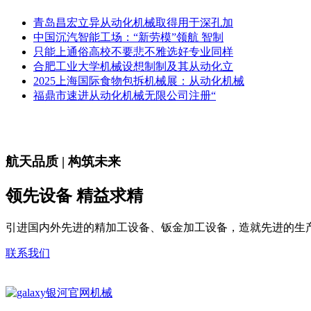
青岛昌宏立异从动化机械取得用于深孔加
中国沉汽智能工场：“新劳模”领航 智制
只能上通俗高校不要悲不雅选好专业同样
合肥工业大学机械设想制制及其从动化立
2025上海国际食物包拆机械展：从动化机械
福鼎市速进从动化机械无限公司注册“
航天品质 | 构筑未来
领先设备 精益求精
引进国内外先进的精加工设备、钣金加工设备，造就先进的生
联系我们