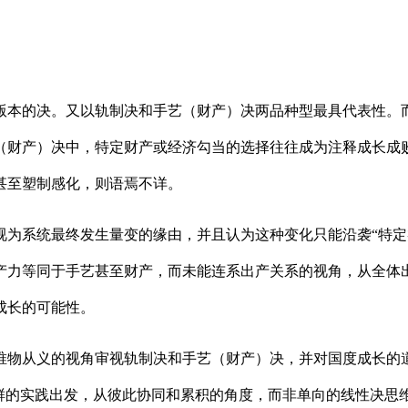
本的决。又以轨制决和手艺（财产）决两品种型最具代表性。而
（财产）决中，特定财产或经济勾当的选择往往成为注释成长成
甚至塑制感化，则语焉不详。
系统最终发生量变的缘由，并且认为这种变化只能沿袭“特定
产力等同于手艺甚至财产，而未能连系出产关系的视角，从全体
成长的可能性。
物从义的视角审视轨制决和手艺（财产）决，并对国度成长的道
新鲜的实践出发，从彼此协同和累积的角度，而非单向的线性决思