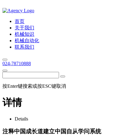
首页
关于我们
机械知识
机械自动化
联系我们
024-78710888
按Enter键搜索或按ESC键取消
详情
Details
注释中国成长道建立中国自从学问系统