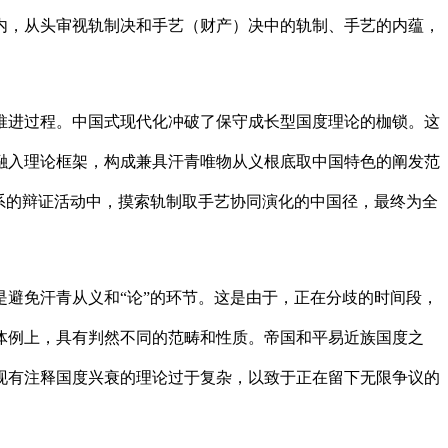
内，从头审视轨制决和手艺（财产）决中的轨制、手艺的内蕴，
进过程。中国式现代化冲破了保守成长型国度理论的枷锁。这
融入理论框架，构成兼具汗青唯物从义根底取中国特色的阐发范
系的辩证活动中，摸索轨制取手艺协同演化的中国径，最终为全
避免汗青从义和“论”的环节。这是由于，正在分歧的时间段，
体例上，具有判然不同的范畴和性质。帝国和平易近族国度之
现有注释国度兴衰的理论过于复杂，以致于正在留下无限争议的